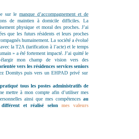
ée sur le
manque d’accompagnement et de
ons de maintien à domicile difficiles. La
isement physique et moral des proches. J’ai
es que les futurs résidents et leurs proches
ccompagnés humainement. La société a évolué
vec la T2A (tarification à l’acte) et le temps
ain » a été fortement impacté. J’ai quitté le
 élargir mon champ de vision vers des
orientée vers les résidences services seniors
ez Domitys puis vers un EHPAD privé sur
pratiqué tous les postes administratifs de
 me mettre à mon compte afin d’utiliser mes
 personnelles ainsi que mes compétences
au
différent et réalisé selon
mes valeurs