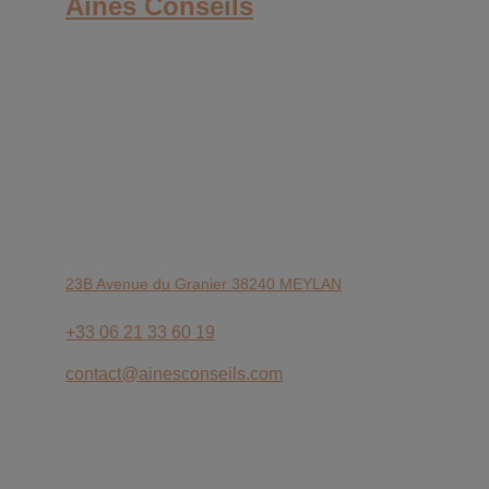
Ainés Conseils
Conseils personnalisés pour les démarches 
administratives, médico-sociales 
des 
personnes âgées , adultes en situation de 
handicap et des aidants.
Experte administrative
Conseil, aide, accompagnement et solution 
clé en main
23B Avenue du Granier 38240 MEYLAN
+33 06 21 33 60 19
contact@ainesconseils.com