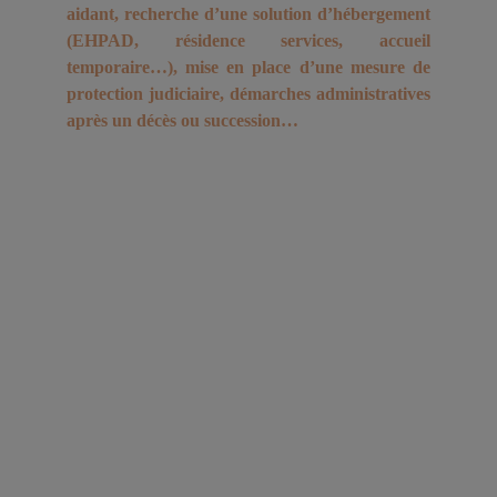
aidant, recherche d’une solution d’hébergement
(EHPAD, résidence services, accueil
temporaire…), mise en place d’une mesure de
protection judiciaire, démarches administratives
après un décès ou succession…
Face à ces situations, il est souvent difficile de
savoir par où commencer, quelles démarches
entreprendre et à qui s’adresser pour être réellement
accompagné.
Aînés Conseils
est à vos côtés pour vous informer,
vous conseiller et vous accompagner à chaque
étape.
Que vous ayez simplement besoin d’un conseil ou
d’un accompagnement personnalisé, je m’adapte à
votre situation et à vos besoins. Mon objectif est de
vous simplifier les démarches administratives et
médico-sociales afin de vous permettre de vous