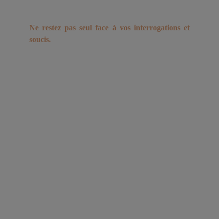
concentrer sur l’essentiel.
Ne restez pas seul face à vos interrogations et
soucis.
Contactez-moi pour échanger sur votre situation et
trouvons ensemble les solutions qui vous
conviennent.