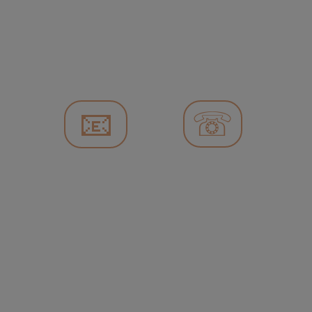
l’aidance (salariés, RH, managers)
- Accompagnement personnalisé 
des salariés aidants
- Audit et conseil
📧
☏
Contactez moi via ce 
fomulaire